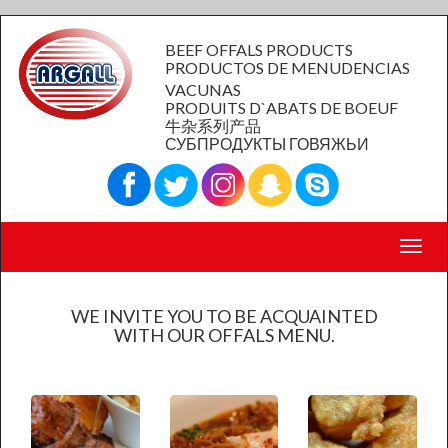
BEEF OFFALS PRODUCTS
PRODUCTOS DE MENUDENCIAS
VACUNAS
PRODUITS D`ABATS DE BOEUF
牛杂系列产品
СУБПРОДУКТЫ ГОВЯЖЬИ
Toggl
navig
WE INVITE YOU TO BE ACQUAINTED
WITH OUR OFFALS MENU.